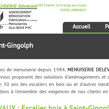
100 Chemin La Grange aux loups
74500 LARRINGES
Accueil
P
int-Gingolph
ices de menuiserie depuis 1984,
MENUISERIE DELE
 vous proposent des solutions d'aménagements et 
e 30 ans des escaliers en bois ou et d'autres meubl
dons à l'ensemble des exigences de nos clients en