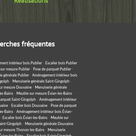
Réalisations
erches fréquentes
nt intérieur bois Publier
Escalier bois Publier
sur mesure Publier
Pose de parquet Publier
e générale Publier
Aménagement intérieur bois
ngolph
Menuiserie générale Saint-Gingolph
ur mesure Douvaine
Menuiserie générale
es-Bains
Meuble sur mesure Évian-les-Bains
arquet Saint-Gingolph
Aménagement intérieur
vaine
Escalier bois Douvaine
Pose de parquet
es-Bains
Aménagement intérieur bois Évian-
Escalier bois Évian-les-Bains
Meuble sur
aint-Gingolph
Menuiserie générale Douvaine
ur mesure Thonon-les-Bains
Menuiserie