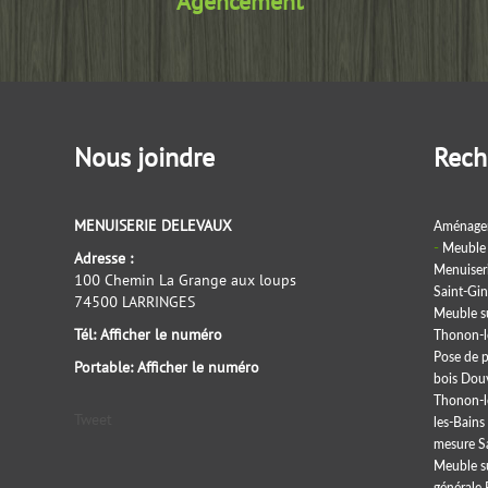
Agencement
Nous joindre
Rech
MENUISERIE DELEVAUX
Aménageme
Meuble 
Adresse :
Menuiseri
100 Chemin La Grange aux loups
Saint-Gi
74500
LARRINGES
Meuble s
Tél: Afficher le numéro
Thonon-l
Pose de p
Portable: Afficher le numéro
bois Dou
Thonon-l
Tweet
les-Bains
mesure S
Meuble s