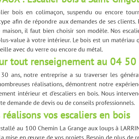
X : Escalier bois à Saint-Gingo
alier bois en colimaçon, suspendu ou encore to
 type afin de répondre aux demandes de ses clients. P
maison, il faut bien choisir son modèle. Nos escal
us-value à votre intérieur. Le bois est un matériau 
eille avec du verre ou encore du métal.
ur tout renseignement au 04 50
30 ans, notre entreprise a su traverser les généra
nombreuses réalisations, démontrent notre expérie
ent intérieur et d'escaliers en bois. Nous interve
e demande de devis ou de conseils professionnels.
réalisons vos escaliers en bois
tallé au 100 Chemin La Grange aux loups à LARRI
la mise en œuvre de vos projets. Besoin de plus de 